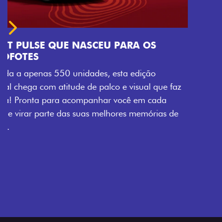
Próximo
Previous
Next
Tecnologia que acompanha o seu ritmo
VISUAL COM ENERGIA LOLLABR
Se liga no que compõe a identidade exclusiva do
festival: série numerada, adesivo lateral LollaBR e a
soleira temática que reforçam a exclusividade,
enquanto os detalhes escurecidos, o teto bicolor e as
rodas de liga-leve aro 16” em preto brilhante
completam o visual com ainda mais estilo.