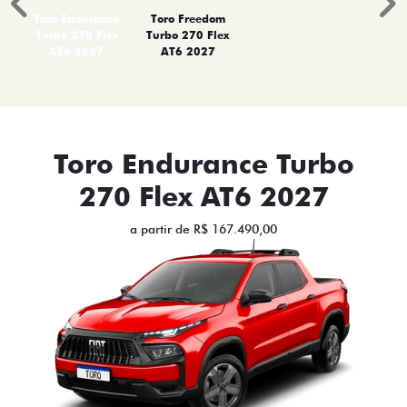
PULSE
FASTBACK
CRONOS
NOVA FIORINO
SCUDO
NOVO DUCATO
MOBI
ARGO
VENDAS DIRETAS