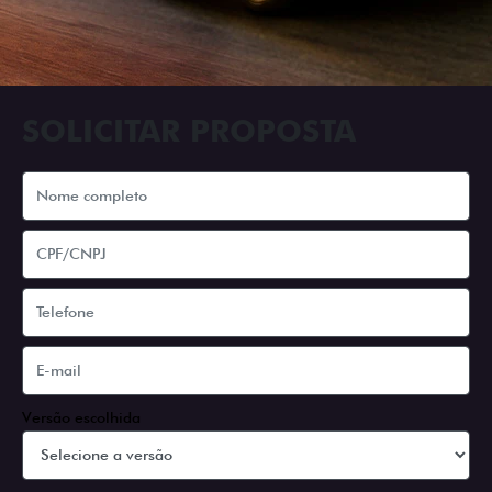
ADESIVOS ESTILIZADOS
Os adesivos aplicados no capô e nas laterais
reforçam a identidade única dessa edição para lá de
comemorativa.
Próximo
Previous
Next
Tecnologia de série
A SUA TORO POR
TODOS OS ÂNGULOS