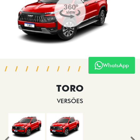
OFERTAS
NOVOS
WhatsApp
TITANO
STRADA
TORO
FASTBACK HYBRID