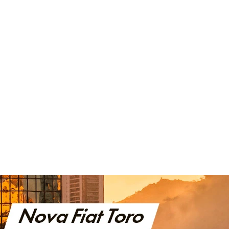
CENTRAL MULTIMÍDIA COM TELA DE 7' TOUCHSCREEN;
APPLE CARPLAY WIRELESS E ANDROID AUTO WIRELESS;
COMANDOS DE VOZ BLUETOOTH,MP3, RÁDIO AM/FM
,ENTRADA AUX, PORTA USB
CLUSTER DE 7" FULL DIGITAL
FAROIS COM SISTEMA DRL FULL LED SEQUENCIAL
VER MAIS
FICHA TÉCNICA
ENTRAR EM CONTATO
COMPARAR VERSÃO