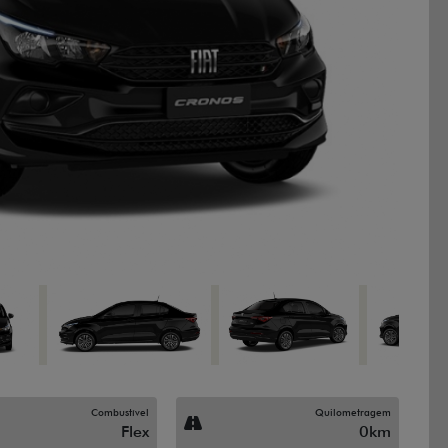
Next
Combustível
Quilometragem
Flex
0km