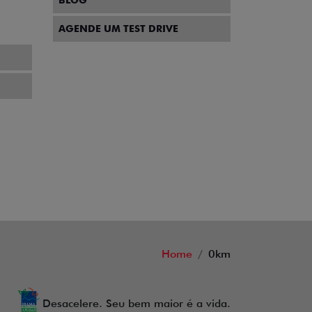
BLOG
AGENDE UM TEST DRIVE
Home
0km
Desacelere. Seu bem maior é a vida.