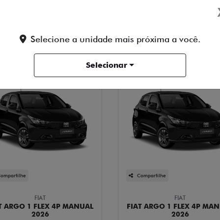
para Microempresário, CNPJ e Produtor Rural . Anunciado na c
ntrega !
Selecione a unidade mais próxima a você.
Selecionar
ompartilhe
Compartilhe
FIAT
FIAT
T ARGO 1 FLEX 4P MANUAL
FIAT ARGO 1 FLEX 4P MA
2026
2026