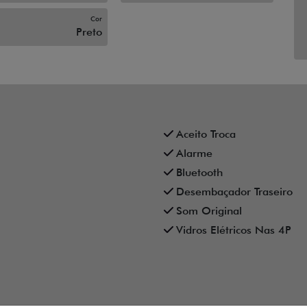
Cor
Preto
Aceito Troca
Alarme
Bluetooth
Desembaçador Traseiro
Som Original
Vidros Elétricos Nas 4P