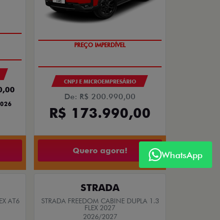
TH
NOVA FIORINO
LEX AT
FIORINO ENDURANCE 1.3 FLEX
2026/2027
TAXA ZERO
WhatsApp
PRODUTOR RURAL
CNPJ E MICROEMPRESÁRIO
4,84
De: R$ 132.990,00
89,00
R$ 105.790,00
LEX AT