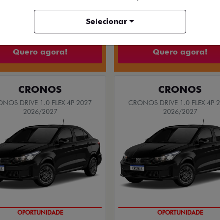
Selecionar
ÁRIO
MOTORISTAS DE APLICATIVOS
PESS
arro novo Fiat. As ofertas tem prazo para acabar,
FASTBACK
PULSE ABARTH
BACK LIMITED EDITION TURBO
PULSE ABARTH TURBO 270 FLEX
270 FLEX AT 2026
2026
2026/2026
2026/2026