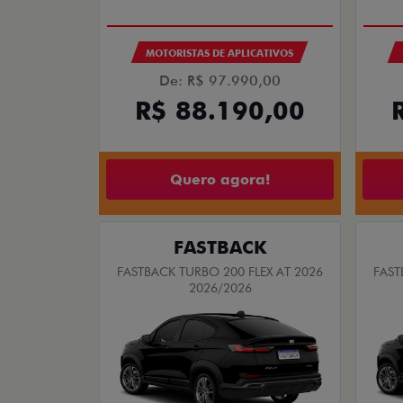
APROVADO NO BNDES FINAME*
PRODUTOR RURAL
CNPJ E MICROEMPRESÁRIO
ENT
De: R$ 132.990,00
+18 
R$ 105.790,00
FASTB
Quero agora!