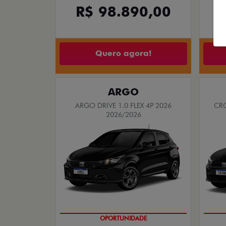
TODOS
CNPJ E MICROEMPRES
As melhores ofertas Fiat
Confira abaixo as ofertas e conquiste o seu c
então corra garantir o seu.
NOVA FIORINO
FIORINO ENDURANCE 1.3 FLEX
FAST
2026/2027