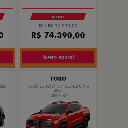
TAXA ZERO
PESSOA FÍSICA
De: R$ 85.490,00
R$ 72.790,00
00
Quero agora!