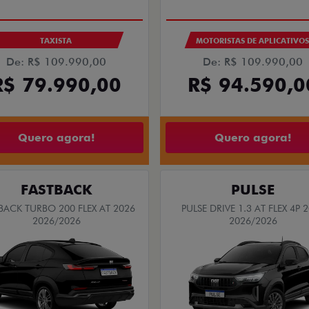
PREÇO IMPERDÍVEL
SAIA DE FIAT 0KM
PESSOA FÍSICA
PESSOA FÍSICA
RADA DE R$ 107.443,00
De: R$ 162.490,00
PARCELAS DE R$ 2.820,83
R$ 146.290,
ACK LIMITED EDITION TURBO 270
FLEX AT 2026
Quero agora!
Quero agora!