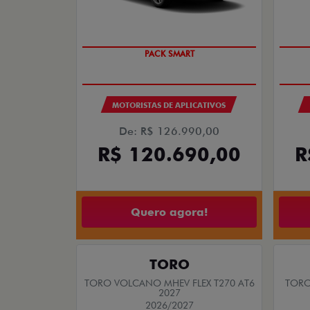
PULSE ABARTH
F
PULSE ABARTH TURBO 270 FLEX AT 4P
FASTB
2026
2026/2026
TAXA ZERO
PESSOA FÍSICA
ENTRADA DE R$ 104.728,61
+18 PARCELAS DE R$ 2.759,00
R
PULSE ABARTH TURBO 270 FLEX AT 4P