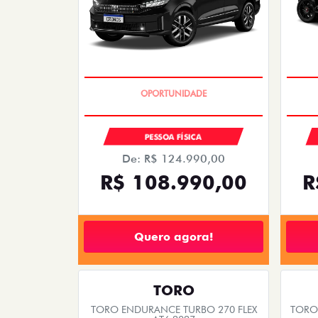
PREÇO IMPERDÍVEL
PESSOA FÍSICA
De: R$ 124.990,00
R$ 108.990,00
R
Quero agora!
TORO
TORO ENDURANCE TURBO 270 FLEX
TORO 