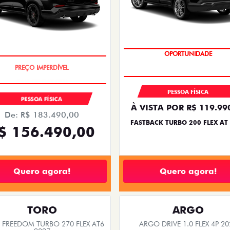
OPORTUNIDADE
SAIA DE FIAT 0KM
PESSOA FÍSICA
PESSOA FÍSICA
À VISTA POR R$ 119.99
De: R$ 183.490,00
FASTBACK TURBO 200 FLEX AT
$ 156.490,00
Quero agora!
Quero agora!
TORO
ARGO
FREEDOM TURBO 270 FLEX AT6
ARGO DRIVE 1.0 FLEX 4P 20