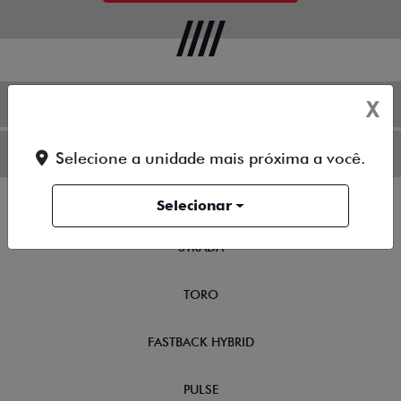
X
OFERTAS
NOVOS
Selecione a unidade mais próxima a você.
TITANO
Selecionar
STRADA
TORO
FASTBACK HYBRID
PULSE