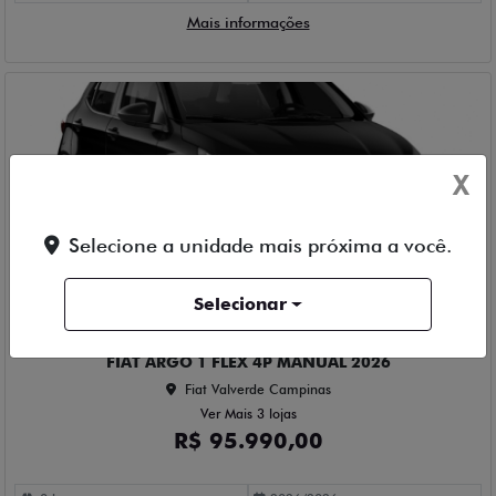
Mais informações
X
Selecione a unidade mais próxima a você.
Compartilhe
Selecionar
FIAT
FIAT ARGO 1 FLEX 4P MANUAL 2026
Fiat Valverde Campinas
Ver Mais 3 lojas
R$ 95.990,00