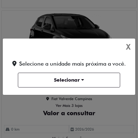
X
Selecione a unidade mais próxima a você.
Compartilhe
Selecionar
FIAT
FIAT ARGO ENTRY 1.0 FLEX 4P MANUAL 2026
Fiat Valverde Campinas
Ver Mais 3 lojas
Valor a consultar
0 km
2026/2026