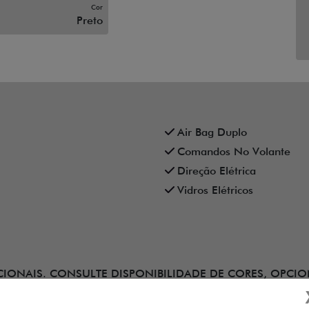
Cor
Preto
Air Bag Duplo
Comandos No Volante
Direção Elétrica
Vidros Elétricos
IONAIS. CONSULTE DISPONIBILIDADE DE CORES, OPCI