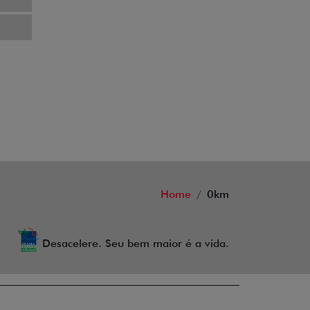
Home
0km
Desacelere. Seu bem maior é a vida.