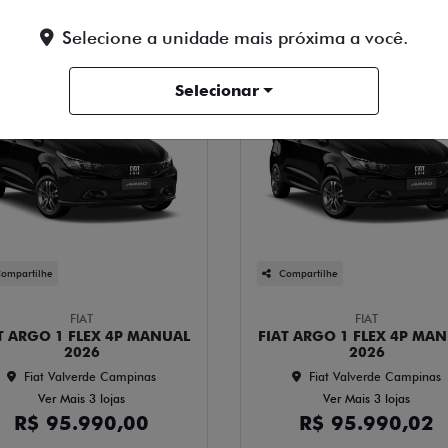
Selecione a unidade mais próxima a você.
Selecionar
ompartilhe
Compartilhe
FIAT
FIAT
T ARGO 1 FLEX 4P MANUAL
FIAT ARGO 1 FLEX 4P MA
2026
2026
Fiat Valverde Campinas
Fiat Valverde Campinas
Ver Mais 3 lojas
Ver Mais 3 lojas
R$ 95.990,00
R$ 95.990,02