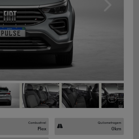
Next
Combustível
Quilometragem
Flex
0km