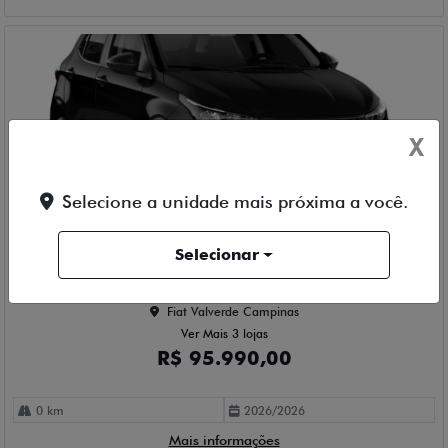
X
Compartilhe
Selecione a unidade mais próxima a você.
FIAT
Selecionar
FIAT ARGO 1 FLEX 4P MANUAL 2026
Fiat Valverde Campinas
Ver Mais 3 lojas
R$ 95.990,00
0 km
2026/2026
Mais informações