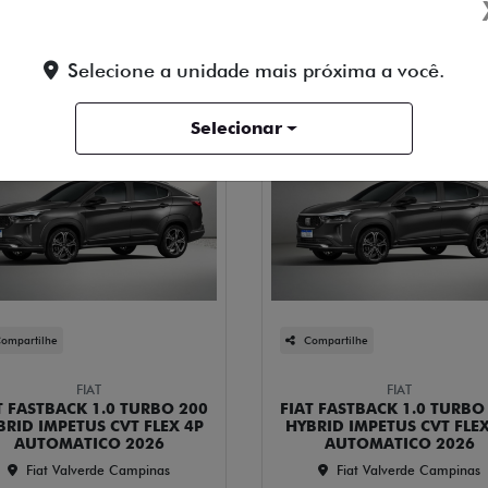
Selecione a unidade mais próxima a você.
Selecionar
ompartilhe
Compartilhe
FIAT
FIAT
T FASTBACK 1.0 TURBO 200
FIAT FASTBACK 1.0 TURBO
BRID IMPETUS CVT FLEX 4P
HYBRID IMPETUS CVT FLEX
AUTOMATICO 2026
AUTOMATICO 2026
Fiat Valverde Campinas
Fiat Valverde Campinas