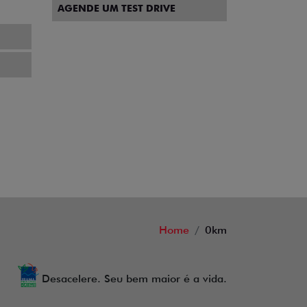
AGENDE UM TEST DRIVE
Home
0km
Desacelere. Seu bem maior é a vida.