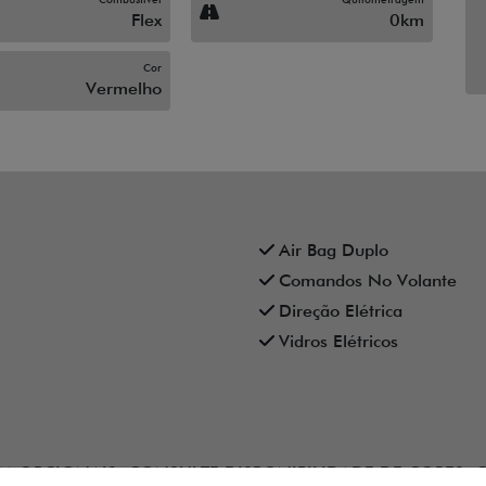
Flex
0km
Cor
Vermelho
Air Bag Duplo
Comandos No Volante
Direção Elétrica
Vidros Elétricos
 OPCIONAIS. CONSULTE DISPONIBILIDADE DE CORES, 