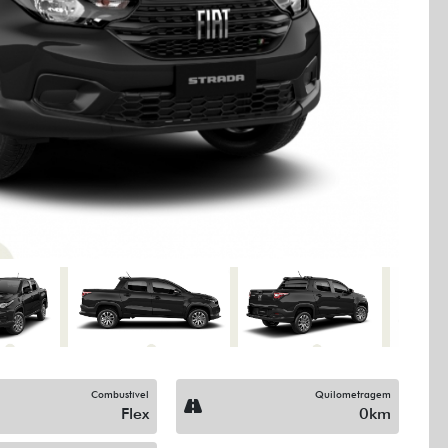
Next
Combustível
Quilometragem
Flex
0km