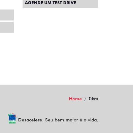
AGENDE UM TEST DRIVE
Home
0km
Desacelere. Seu bem maior é a vida.