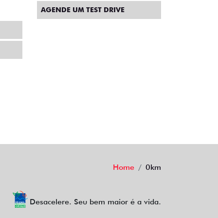
AGENDE UM TEST DRIVE
Home
0km
Desacelere. Seu bem maior é a vida.