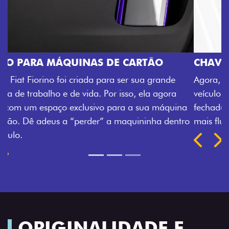
CHAVE COM TELECOMANDO
Agora, a chave da sua nova Fiorino pode abrir o
veículo também à distância, e não mais somente pela
fechadura. São detalhes como esse que trazem ainda
mais fluidez para o seu dia de trabalho.
Próximo
Previous
Next
Porta-luvas com iluminação
ORIGINALIDADE E
EFICIÊNCIA EM CADA