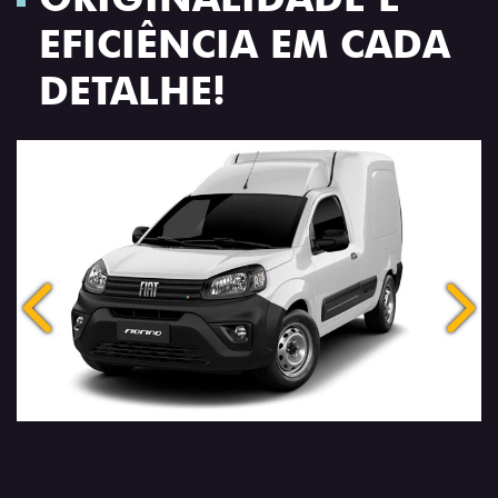
DETALHE!
Anterior
Próx