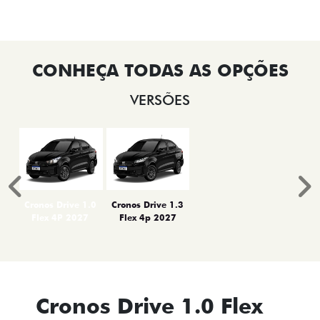
VERSÕES
Anterior
P
Cronos Drive 1.0
Cronos Drive 1.3
Flex 4P 2027
Flex 4p 2027
Cronos Drive 1.0 Flex
4P 2027