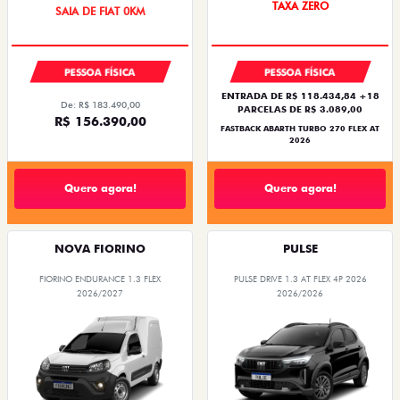
SAIA DE FIAT 0KM
TAXA ZERO
PESSOA FÍSICA
PESSOA FÍSICA
ENTRADA DE R$ 118.434,84 +18
De: R$ 183.490,00
PARCELAS DE R$ 3.089,00
R$ 156.390,00
FASTBACK ABARTH TURBO 270 FLEX AT
2026
Quero agora!
Quero agora!
NOVA FIORINO
PULSE
FIORINO ENDURANCE 1.3 FLEX
PULSE DRIVE 1.3 AT FLEX 4P 2026
2026/2027
2026/2026