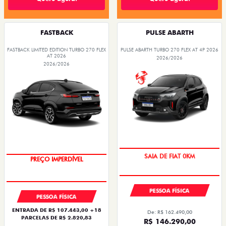
FASTBACK
PULSE ABARTH
FASTBACK LIMITED EDITION TURBO 270 FLEX
PULSE ABARTH TURBO 270 FLEX AT 4P 2026
AT 2026
2026/2026
2026/2026
SAIA DE FIAT 0KM
PREÇO IMPERDÍVEL
PESSOA FÍSICA
PESSOA FÍSICA
ENTRADA DE R$ 107.443,00 +18
De: R$ 162.490,00
PARCELAS DE R$ 2.820,83
R$ 146.290,00