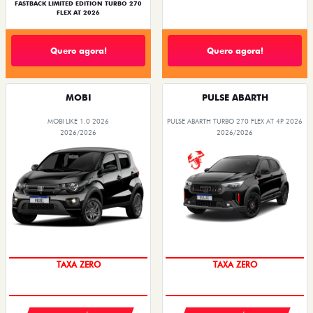
FASTBACK LIMITED EDITION TURBO 270
FLEX AT 2026
Quero agora!
Quero agora!
MOBI
PULSE ABARTH
MOBI LIKE 1.0 2026
PULSE ABARTH TURBO 270 FLEX AT 4P 2026
2026/2026
2026/2026
TAXA ZERO
TAXA ZERO