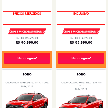
PREÇOS REDUZIDOS
EXCLUSIVO
CNPJ E MICROEMPRESÁRIO
CNPJ E MICROEMPRESÁRIO
De: R$ 120.490,00
De: R$ 114.990,00
R$ 90.990,00
R$ 85.990,00
Quero agora!
Quero agora!
TORO
TORO
TORO RANCH TURBODIESEL 4x4 AT9 2027
TORO VOLCANO MHEV FLEX T270 AT6
2027
2026/2027
2026/2027