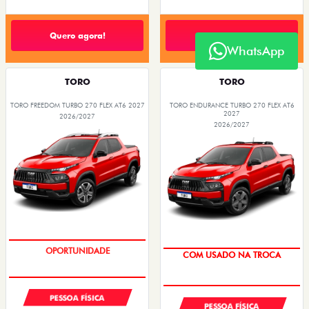
Quero agora!
Quero agora!
WhatsApp
TORO
TORO
TORO FREEDOM TURBO 270 FLEX AT6 2027
TORO ENDURANCE TURBO 270 FLEX AT6
2027
2026/2027
2026/2027
OPORTUNIDADE
COM USADO NA TROCA
PESSOA FÍSICA
PESSOA FÍSICA