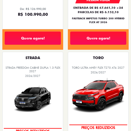
PESSOA FÍSICA
ENTRADA DE R$ 67.661,10 +24
De: R$ 126.990,00
PARCELAS DE R$ 6.152,10
R$ 100.990,00
FASTBACK IMPETUS TURBO 200 HYBRID
FLEX AT 2026
Quero agora!
Quero agora!
STRADA
TORO
STRADA FREEDOM CABINE DUPLA 1.3 FLEX
TORO ULTRA MHEV FLEX T270 AT6 2027
2027
2026/2027
2026/2027
PREÇOS REDUZIDOS