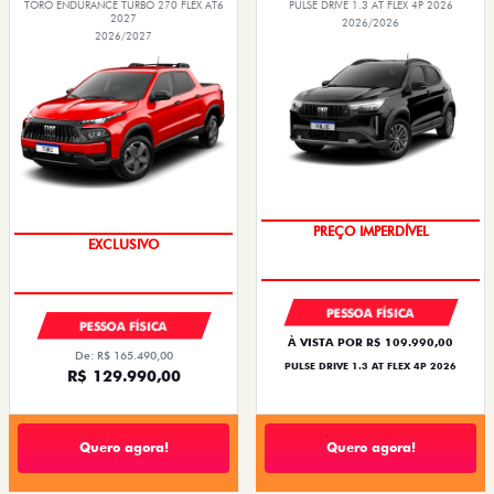
TORO ENDURANCE TURBO 270 FLEX AT6
PULSE DRIVE 1.3 AT FLEX 4P 2026
2027
2026/2026
2026/2027
PREÇO IMPERDÍVEL
EXCLUSIVO
PESSOA FÍSICA
PESSOA FÍSICA
À VISTA POR R$ 109.990,00
De: R$ 165.490,00
PULSE DRIVE 1.3 AT FLEX 4P 2026
R$ 129.990,00
Quero agora!
Quero agora!