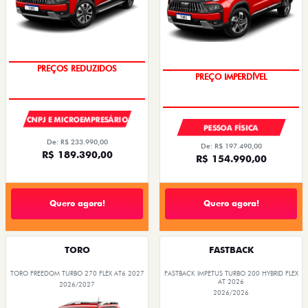
PREÇOS REDUZIDOS
PREÇO IMPERDÍVEL
CNPJ E MICROEMPRESÁRIO
PESSOA FÍSICA
De: R$ 233.990,00
De: R$ 197.490,00
R$ 189.390,00
R$ 154.990,00
Quero agora!
Quero agora!
TORO
FASTBACK
TORO FREEDOM TURBO 270 FLEX AT6 2027
FASTBACK IMPETUS TURBO 200 HYBRID FLEX
AT 2026
2026/2027
2026/2026