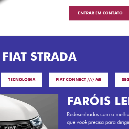
ENTRAR EM CONTATO
 FIAT STRADA
TECNOLOGIA
FIAT CONNECT //// ME
SE
O VERDAD
LUGARES 
Todo mundo pode viajar co