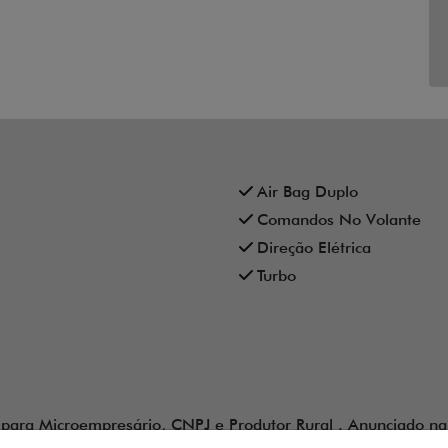
Air Bag Duplo
Comandos No Volante
Direção Elétrica
Turbo
para Microempresário, CNPJ e Produtor Rural . Anunciado na c