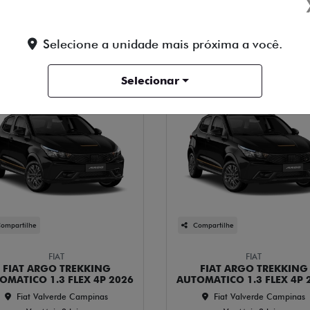
ntrega !
Selecione a unidade mais próxima a você.
Selecionar
ompartilhe
Compartilhe
FIAT
FIAT
FIAT ARGO TREKKING
FIAT ARGO TREKKING
OMATICO 1.3 FLEX 4P 2026
AUTOMATICO 1.3 FLEX 4P 
Fiat Valverde Campinas
Fiat Valverde Campinas