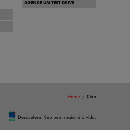
AGENDE UM TEST DRIVE
Home
0km
Desacelere. Seu bem maior é a vida.