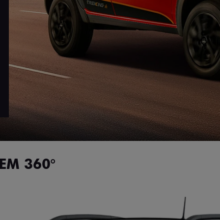
.carousel.texts.control_prev