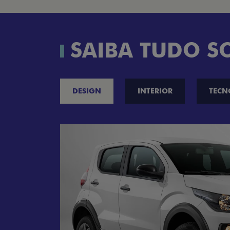
Versão escolhida
Preferência de contato:
Whatsapp
Telefone
Email
Li e aceito a
Política de Privacidade
e
concordo em receber comunicações da
concessionária.
ENTRAR EM CONTATO