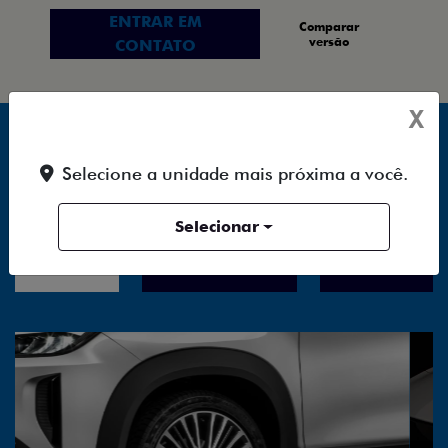
versão
CONTATO
X
TUDO SOBRE O FASTBACK
HYBRID
Selecione a unidade mais próxima a você.
Selecionar
DESIGN
PERFORMANCE
ESPAÇO E INT