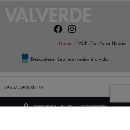
Home
VDP: Fiat Pulse Hybrid
Desacelere. Seu bem maior é a vida.
29.657.559/0001-70
Desenvolvido pela DEALERSPACE ® Direitos Reservados.