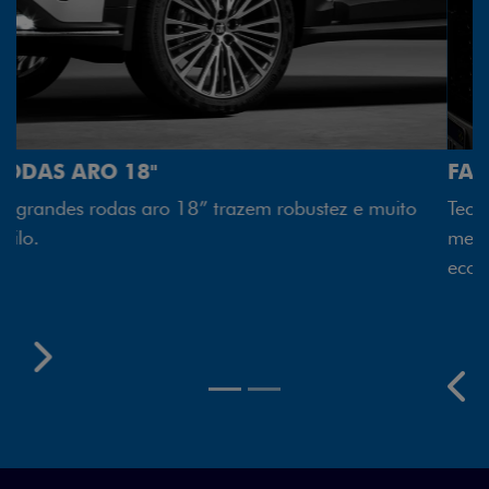
FAROL FULL LED
Tecnologia dos faróis totalmente em LED garante
melhor luminosidade, maior durabilidade e mais
economia para você.
Próximo
Previous
Next
Rodas aro 18"