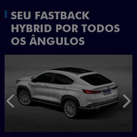
SEU FASTBACK
HYBRID POR TODOS
OS ÂNGULOS
Anterior
Próx