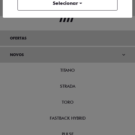
Selecionar
OFERTAS
NOVOS
TITANO
STRADA
TORO
FASTBACK HYBRID
PULSE