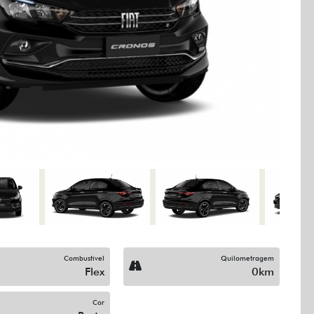
Next
Combustível
Quilometragem
Flex
0km
Cor