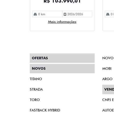
R$ 103.990,01
0 km
2026/2026
0 
Mais informações
OFERTAS
NOVO
NOVOS
MOBI
TITANO
ARGO
STRADA
VEND
TORO
CNPJ 
FASTBACK HYBRID
AUTOE