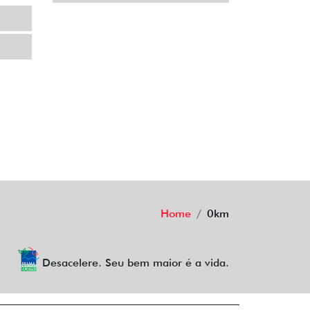
Home
0km
Desacelere. Seu bem maior é a vida.