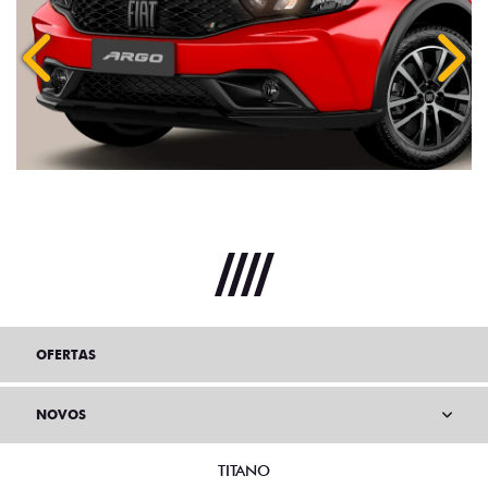
Anterior
Próx
OFERTAS
NOVOS
TITANO