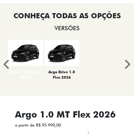
VERSÕES
Anterior
P
Argo 1.0 MT Flex
Argo Drive 1.0
2026
Flex 2026
Argo 1.0 MT Flex 2026
a partir de R$ 95.990,00