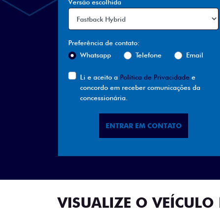
Versão escolhida
Preferência de contato:
Whatsapp
Telefone
Email
Li e aceito a
Política de Privacidade
e
concordo em receber comunicações da
concessionária.
ENTRAR EM CONTATO
VISUALIZE O VEÍCULO 