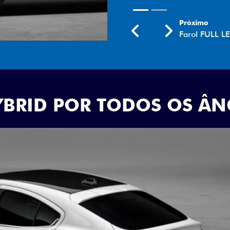
Próximo
Previous
Next
Rodas aro 18
YBRID POR TODOS OS Â