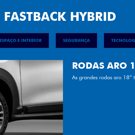
 FASTBACK HYBRID
ESPAÇO E INTERIOR
SEGURANÇA
TECNOLOG
FAROL FULL 
Tecnologia dos faróis tot
luminosidade, maior durab