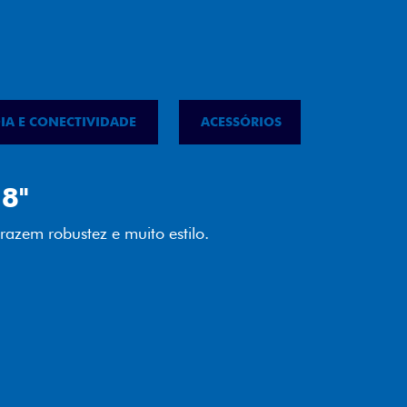
IA E CONECTIVIDADE
ACESSÓRIOS
IPVA
LED
almente em LED garante melhor
ilidade e mais economia para você.