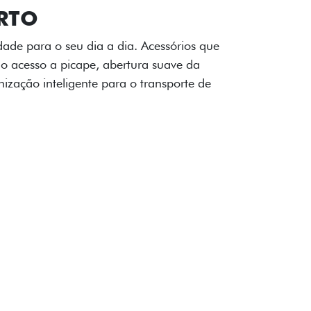
OAD
ualquer desafio. O Pack off-road combina
é 3,5 toneladas, alargadores de para-
ecendo mais capacidade de reboque,
oceria e um visual ainda mais imponente
rreno com confiança.
ia