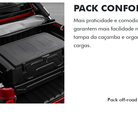
PACK OFF-R
Prepare sua picape para q
engate de reboque para at
lamas e overbumper, ofer
proteção extra para a carr
para enfrentar qualquer te
Próximo
Previous
Next
Pack tecnolog