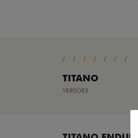
TITANO
VERSÕES
TITANO ENDUR