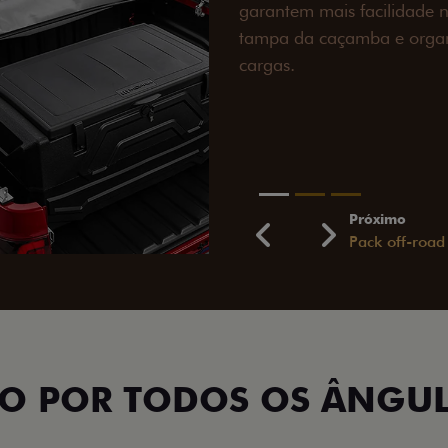
engate de reboque para at
lamas e overbumper, ofer
proteção extra para a carr
para enfrentar qualquer te
Próximo
Previous
Next
Pack tecnolog