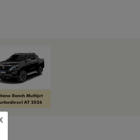
itano Ranch Multijet
urbodiesel AT 2026
X