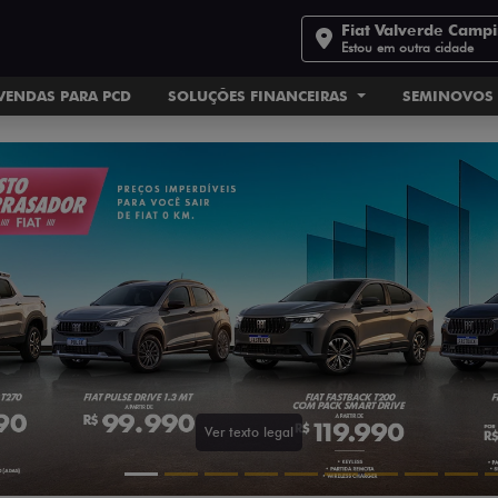
Fiat Valverde Camp
Estou em outra cidade
VENDAS PARA PCD
SOLUÇÕES FINANCEIRAS
SEMINOVOS
.carousel.texts.control_prev