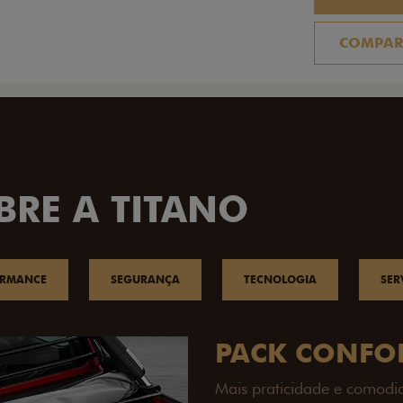
COMPAR
BRE A TITANO
ORMANCE
SEGURANÇA
TECNOLOGIA
SER
PACK OFF-R
Prepare sua picape para q