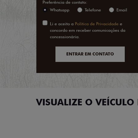
Preferência de contato:
Whatsapp
Telefone
Email
Li e aceito a
Política de Privacidade
e
concordo em receber comunicações da
concessionária.
ENTRAR EM CONTATO
VISUALIZE O VEÍCULO 