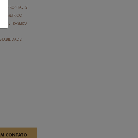
A (2) FRONTAL (2)
PERIMÉTRICO
CIAL TRASEIRO
STABILIDADE)
EM CONTATO