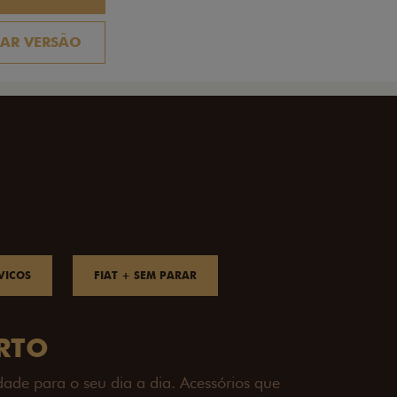
AR VERSÃO
VICOS
FIAT + SEM PARAR
OAD
ualquer desafio. O Pack off-road combina