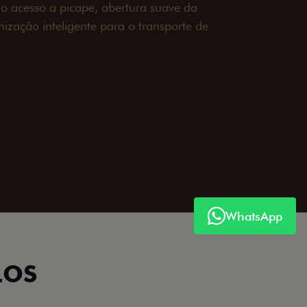
é 3,5 toneladas, alargadores de para-
ecendo mais capacidade de reboque,
oceria e um visual ainda mais imponente
rreno com confiança.
ia
WhatsApp