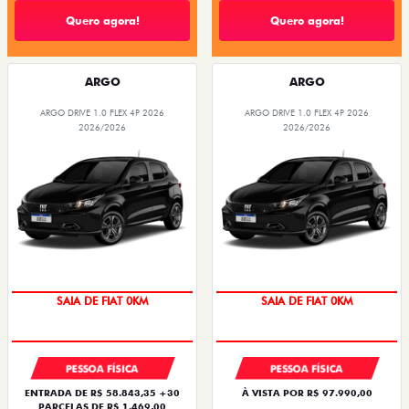
Quero agora!
Quero agora!
ARGO
ARGO
ARGO DRIVE 1.0 FLEX 4P 2026
ARGO DRIVE 1.0 FLEX 4P 2026
2026/2026
2026/2026
OPORTUNIDADE
OPORTUNIDADE
SAIA DE FIAT 0KM
SAIA DE FIAT 0KM
PESSOA FÍSICA
PESSOA FÍSICA
ENTRADA DE R$ 58.843,35 +30
À VISTA POR R$ 97.990,00
PARCELAS DE R$ 1.469,00