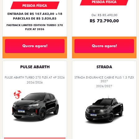
PESSOA FÍSICA
PESSOA FÍSICA
ENTRADA DE R$ 107.443,00 +18
De: R$ 85.490,00
PARCELAS DE R$ 2.820,83
R$ 72.790,00
FASTBACK LIMITED EDITION TURBO 270
FLEX AT 2026
Quero agora!
Quero agora!
PULSE ABARTH
STRADA
PULSE ABARTH TURBO 270 FLEX AT 4P 2026
STRADA ENDURANCE CABINE PLUS 1.3 FLEX
2027
2026/2026
2026/2027
PREÇO IMPERDÍVEL