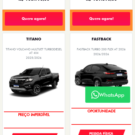
Quero agora!
Quero agora!
TITANO
FASTBACK
TITANO VOLCANO MULTIJET TURBODIESEL
FASTBACK TURBO 200 FLEX AT 2026
AT 4X4
2026/2026
2025/2026
WhatsApp
PREÇO IMPERDÍVEL
PREÇOS REDUZIDOS
OPORTUNIDADE
PREÇO IMPERDÍVEL
PESSOA FÍSICA