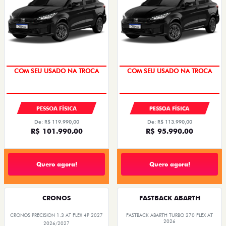
OPORTUNIDADE
OPORTUNIDADE
COM SEU USADO NA TROCA
COM SEU USADO NA TROCA
PESSOA FÍSICA
PESSOA FÍSICA
De: R$ 119.990,00
De: R$ 113.990,00
R$ 101.990,00
R$ 95.990,00
Quero agora!
Quero agora!
CRONOS
FASTBACK ABARTH
CRONOS PRECISION 1.3 AT FLEX 4P 2027
FASTBACK ABARTH TURBO 270 FLEX AT
2026
2026/2027