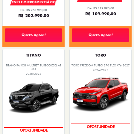
CNPJ E MICROEMPRESÁRIO
De: R$ 119.990,00
De: R$ 263.990,00
R$ 109.990,00
R$ 202.990,00
Quero agora!
Quero agora!
TITANO
TORO
TITANO RANCH MULTIJET TURBODIESEL AT
TORO FREEDOM TURBO 270 FLEX AT6 2027
4X4
2026/2027
2025/2026
COM SEU USADO NA TROCA
COM SEU USADO NA TROCA
OPORTUNIDADE