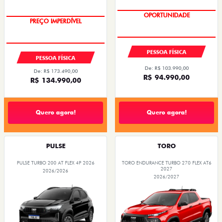
PREÇOS REDUZIDOS
OPORTUNIDADE
PREÇO IMPERDÍVEL
OPORTUNIDADE
PESSOA FÍSICA
PESSOA FÍSICA
De: R$ 103.990,00
De: R$ 173.490,00
R$ 94.990,00
R$ 134.990,00
Quero agora!
Quero agora!
PULSE
TORO
PULSE TURBO 200 AT FLEX 4P 2026
TORO ENDURANCE TURBO 270 FLEX AT6
2027
2026/2026
2026/2027