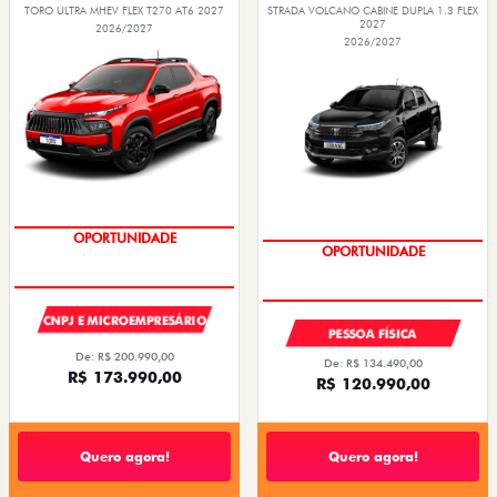
TORO ULTRA MHEV FLEX T270 AT6 2027
STRADA VOLCANO CABINE DUPLA 1.3 FLEX
2027
2026/2027
2026/2027
PREÇO IMPERDÍVEL
PREÇO IMPERDÍVEL
OPORTUNIDADE
OPORTUNIDADE
CNPJ E MICROEMPRESÁRIO
PESSOA FÍSICA
De: R$ 200.990,00
De: R$ 134.490,00
R$ 173.990,00
R$ 120.990,00
Quero agora!
Quero agora!