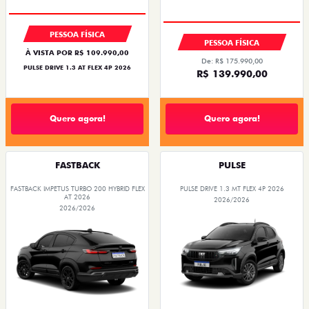
OPORTUNIDADE
OPORTUNIDADE
PESSOA FÍSICA
PESSOA FÍSICA
À VISTA POR R$ 109.990,00
De: R$ 175.990,00
PULSE DRIVE 1.3 AT FLEX 4P 2026
R$ 139.990,00
Quero agora!
Quero agora!
FASTBACK
PULSE
FASTBACK IMPETUS TURBO 200 HYBRID FLEX
PULSE DRIVE 1.3 MT FLEX 4P 2026
AT 2026
2026/2026
2026/2026