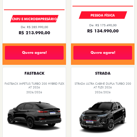
OPORTUNIDADE
PESSOA FÍSICA
CNPJ E MICROEMPRESÁRIO
De: R$ 175.490,00
De: R$ 285.990,00
R$ 134.990,00
R$ 213.990,00
Quero agora!
Quero agora!
FASTBACK
STRADA
FASTBACK IMPETUS TURBO 200 HYBRID FLEX
STRADA ULTRA CABINE DUPLA TURBO 200
AT 2026
AT FLEX 2026
2026/2026
2026/2026