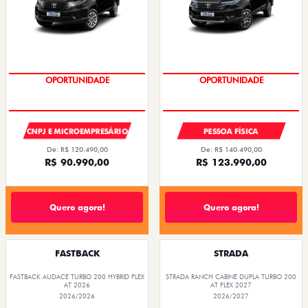
PREÇO IMPERDÍVEL
PREÇO IMPERDÍVEL
OPORTUNIDADE
OPORTUNIDADE
CNPJ E MICROEMPRESÁRIO
PESSOA FÍSICA
De: R$ 120.490,00
De: R$ 140.490,00
R$ 90.990,00
R$ 123.990,00
Quero agora!
Quero agora!
FASTBACK
STRADA
FASTBACK AUDACE TURBO 200 HYBRID FLEX
STRADA RANCH CABINE DUPLA TURBO 200
AT 2026
AT FLEX 2027
2026/2026
2026/2027