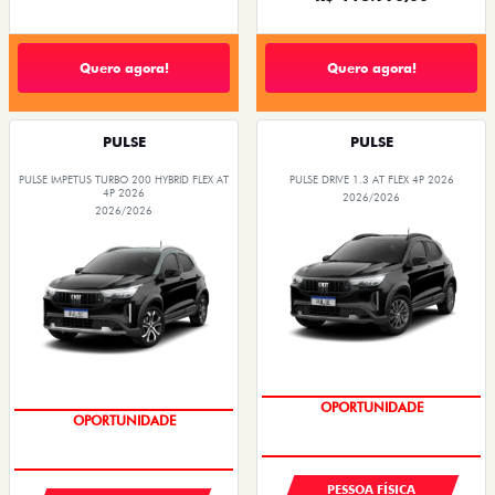
Quero agora!
Quero agora!
PULSE
PULSE
PULSE IMPETUS TURBO 200 HYBRID FLEX AT
PULSE DRIVE 1.3 AT FLEX 4P 2026
4P 2026
2026/2026
2026/2026
COM USADO NA TROCA
COM SEU USADO NA TROCA
OPORTUNIDADE
OPORTUNIDADE
PESSOA FÍSICA