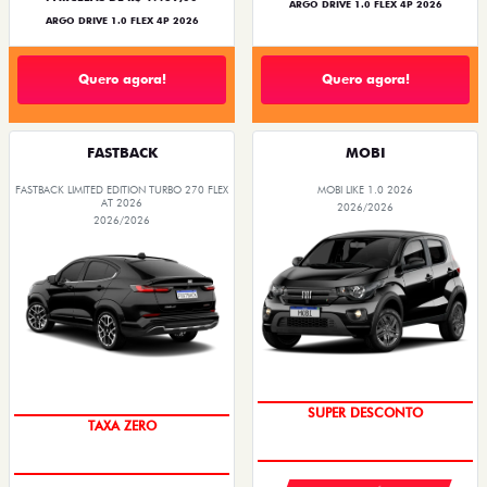
ARGO DRIVE 1.0 FLEX 4P 2026
ARGO DRIVE 1.0 FLEX 4P 2026
Quero agora!
Quero agora!
FASTBACK
MOBI
FASTBACK LIMITED EDITION TURBO 270 FLEX
MOBI LIKE 1.0 2026
AT 2026
2026/2026
2026/2026
TAXA ZERO
PREÇO IMPERDÍVEL
SUPER DESCONTO
TAXA ZERO