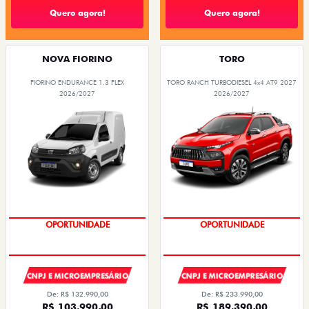
Quero agora!
Quero agora!
NOVA FIORINO
TORO
FIORINO ENDURANCE 1.3 FLEX
TORO RANCH TURBODIESEL 4x4 AT9 2027
2026/2027
2026/2027
SUPER DESCONTO
PREÇO IMPERDÍVEL
OPORTUNIDADE
OPORTUNIDADE
CNPJ E MICROEMPRESÁRIO
CNPJ E MICROEMPRESÁRIO
De: R$ 132.990,00
De: R$ 233.990,00
R$ 103.990,00
R$ 189.390,00