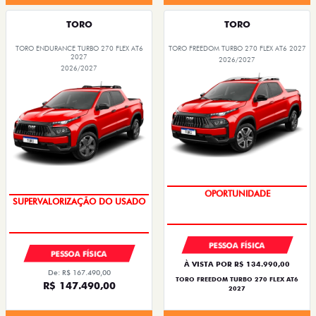
TORO
TORO
TORO ENDURANCE TURBO 270 FLEX AT6
TORO FREEDOM TURBO 270 FLEX AT6 2027
2027
2026/2027
2026/2027
COM USADO NA TROCA
OPORTUNIDADE
SUPERVALORIZAÇÃO DO USADO
PESSOA FÍSICA
PESSOA FÍSICA
À VISTA POR R$ 134.990,00
De: R$ 167.490,00
TORO FREEDOM TURBO 270 FLEX AT6
R$ 147.490,00
2027