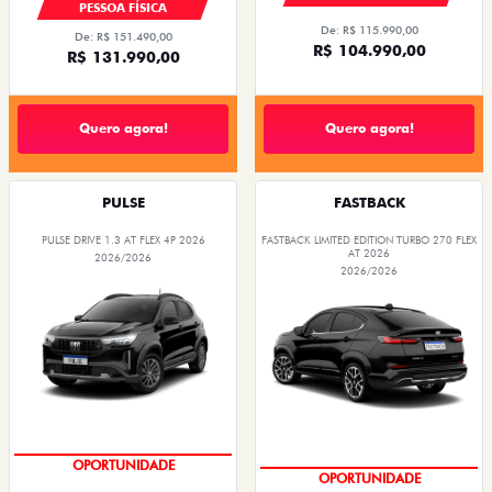
PESSOA FÍSICA
De: R$ 115.990,00
De: R$ 151.490,00
R$ 104.990,00
R$ 131.990,00
Quero agora!
Quero agora!
PULSE
FASTBACK
PULSE DRIVE 1.3 AT FLEX 4P 2026
FASTBACK LIMITED EDITION TURBO 270 FLEX
AT 2026
2026/2026
2026/2026
NOVA VERSÃO
COM SEU USADO NA TROCA