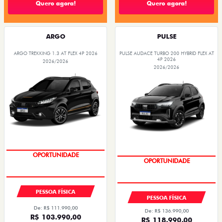
Quero agora!
Quero agora!
ARGO
PULSE
ARGO TREKKING 1.3 AT FLEX 4P 2026
PULSE AUDACE TURBO 200 HYBRID FLEX AT
4P 2026
2026/2026
2026/2026
PREÇO IMPERDÍVEL
COM SEU USADO NA TROCA
OPORTUNIDADE
OPORTUNIDADE
PESSOA FÍSICA
PESSOA FÍSICA
De: R$ 111.990,00
De: R$ 136.990,00
R$ 103.990,00
R$ 118.990,00