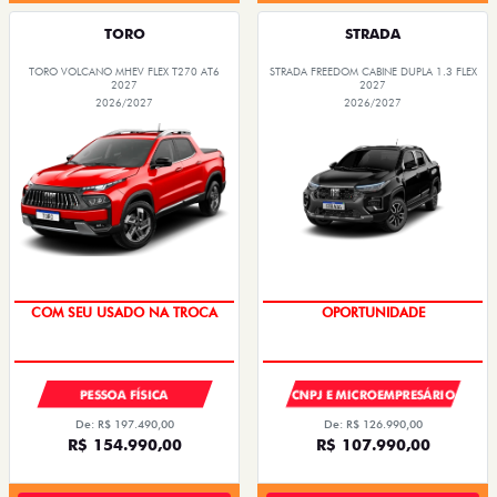
TORO
STRADA
TORO VOLCANO MHEV FLEX T270 AT6
STRADA FREEDOM CABINE DUPLA 1.3 FLEX
2027
2027
2026/2027
2026/2027
OPORTUNIDADE
PREÇO IMPERDÍVEL
COM SEU USADO NA TROCA
OPORTUNIDADE
PESSOA FÍSICA
CNPJ E MICROEMPRESÁRIO
De: R$ 197.490,00
De: R$ 126.990,00
R$ 154.990,00
R$ 107.990,00