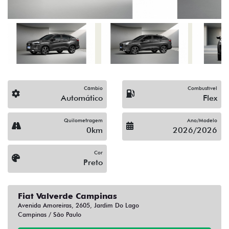
Câmbio
Combustível
Automático
Flex
Quilometragem
Ano/Modelo
0km
2026/2026
Cor
Preto
Fiat Valverde Campinas
Avenida Amoreiras, 2605, Jardim Do Lago
Campinas / São Paulo