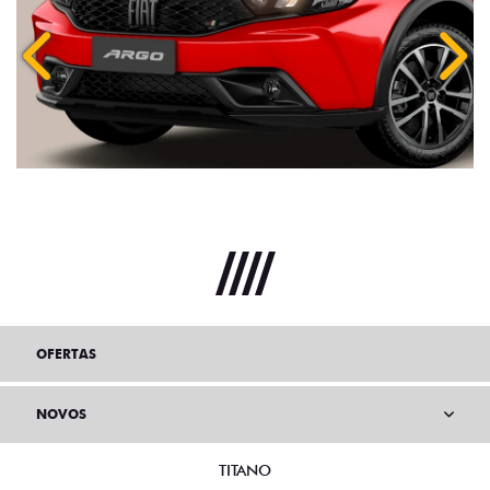
Anterior
Próx
OFERTAS
NOVOS
TITANO