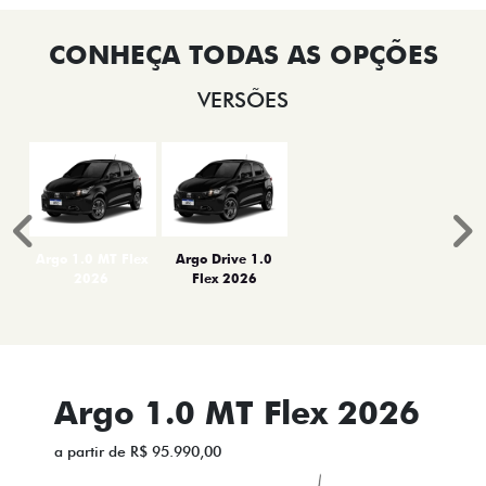
VERSÕES
Anterior
P
Argo 1.0 MT Flex
Argo Drive 1.0
2026
Flex 2026
Argo 1.0 MT Flex 2026
a partir de R$ 95.990,00