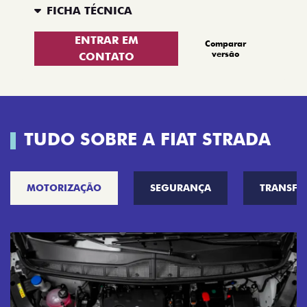
FICHA TÉCNICA
ENTRAR EM
Comparar
versão
CONTATO
TUDO SOBRE A FIAT STRADA
MOTORIZAÇÃO
SEGURANÇA
TRANSF