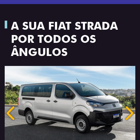
A SUA FIAT STRADA
POR TODOS OS
ÂNGULOS
Anterior
Próx