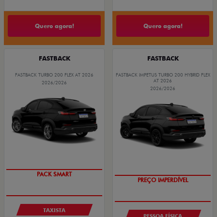
Quero agora!
Quero agora!
FASTBACK
FASTBACK
FASTBACK TURBO 200 FLEX AT 2026
FASTBACK IMPETUS TURBO 200 HYBRID FLEX
AT 2026
2026/2026
2026/2026
PACK SMART
PREÇO IMPERDÍVEL
TAXISTA
PESSOA FÍSICA