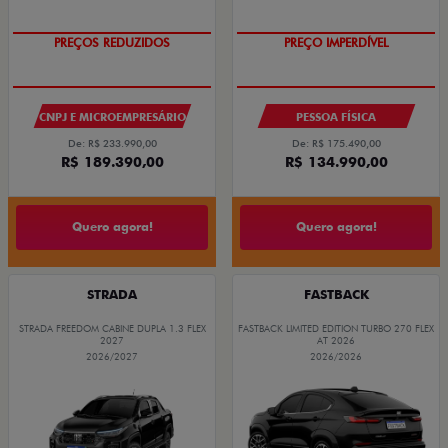
PREÇOS REDUZIDOS
PREÇO IMPERDÍVEL
CNPJ E MICROEMPRESÁRIO
PESSOA FÍSICA
De: R$ 233.990,00
De: R$ 175.490,00
R$ 189.390,00
R$ 134.990,00
Quero agora!
Quero agora!
STRADA
FASTBACK
STRADA FREEDOM CABINE DUPLA 1.3 FLEX
FASTBACK LIMITED EDITION TURBO 270 FLEX
2027
AT 2026
2026/2027
2026/2026