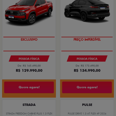
EXCLUSIVO
PREÇO IMPERDÍVEL
PESSOA FÍSICA
PESSOA FÍSICA
De: R$ 165.490,00
De: R$ 173.490,00
R$ 129.990,00
R$ 134.990,00
Quero agora!
Quero agora!
STRADA
PULSE
STRADA FREEDOM CABINE PLUS 1.3 FLEX
PULSE DRIVE 1.3 AT FLEX 4P 2026