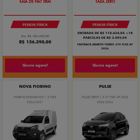
SAIA DE FIAT 0KM
TAXA ZERO
PESSOA FÍSICA
PESSOA FÍSICA
ENTRADA DE R$ 118.434,84 +18
De: R$ 183.490,00
PARCELAS DE R$ 3.089,00
R$ 156.390,00
FASTBACK ABARTH TURBO 270 FLEX AT
2026
Quero agora!
Quero agora!
NOVA FIORINO
PULSE
FIORINO ENDURANCE 1.3 FLEX
PULSE DRIVE 1.3 AT FLEX 4P 2026
2026/2027
2026/2026