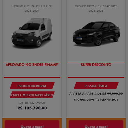
FIORINO ENDURANCE 1.3 FLEX
CRONOS DRIVE 1.3 FLEX 4P 2026
2026/2027
2025/2026
BÔNUS DE ATÉ R$ 14 MIL
APROVADO NO BNDES FINAME*
SUPER DESCONTO
PRODUTOR RURAL
PESSOA FÍSICA
À VISTA A PARTIR DE R$ 99.990,00
CNPJ E MICROEMPRESÁRIO
CRONOS DRIVE 1.3 FLEX 4P 2026
De: R$ 132.990,00
R$ 105.790,00
Quero agora!
Quero agora!