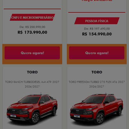
CNPJ E MICROEMPRESÁRIO
PESSOA FÍSICA
De: R$ 200.990,00
De: R$ 197.490,00
R$ 173.990,00
R$ 154.990,00
Quero agora!
Quero agora!
TORO
TORO
TORO RANCH TURBODIESEL 4x4 AT9 2027
TORO FREEDOM TURBO 270 FLEX AT6 2027
2026/2027
2026/2027