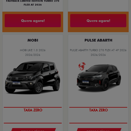
FASTBACK LIMITED EDITION TURBO 270
FLEX AT 2026
Quero agora!
Quero agora!
MOBI
PULSE ABARTH
MOBI LIKE 1.0 2026
PULSE ABARTH TURBO 270 FLEX AT 4P 2026
2026/2026
2026/2026
TAXA ZERO
TAXA ZERO