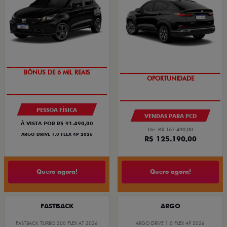
BÔNUS DE 6 MIL REAIS
OPORTUNIDADE
PESSOA FÍSICA
VENDAS PARA PCD
À VISTA POR R$ 91.490,00
De: R$ 167.490,00
ARGO DRIVE 1.0 FLEX 4P 2026
R$ 125.190,00
Quero agora!
Quero agora!
FASTBACK
ARGO
FASTBACK TURBO 200 FLEX AT 2026
ARGO DRIVE 1.0 FLEX 4P 2026