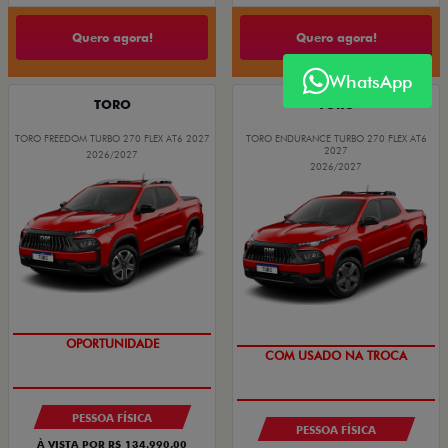
Quero agora!
Quero agora!
WhatsApp
TORO
TORO
TORO FREEDOM TURBO 270 FLEX AT6 2027
TORO ENDURANCE TURBO 270 FLEX AT6
2027
2026/2027
2026/2027
OPORTUNIDADE
COM USADO NA TROCA
PESSOA FÍSICA
PESSOA FÍSICA
À VISTA POR R$ 134.990,00