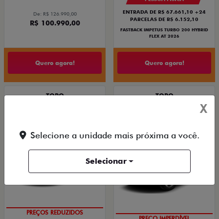
ENTRADA DE R$ 67.661,10 +24
De: R$ 126.990,00
PARCELAS DE R$ 6.152,10
R$ 100.990,00
FASTBACK IMPETUS TURBO 200 HYBRID
FLEX AT 2026
Quero agora!
Quero agora!
TORO
TORO
X
TORO ULTRA MHEV FLEX T270 AT6 2027
TORO VOLCANO MHEV FLEX T270 AT6
2027
2026/2027
2026/2027
Selecione a unidade mais próxima a você.
Selecionar
PREÇOS REDUZIDOS
PREÇO IMPERDÍVEL